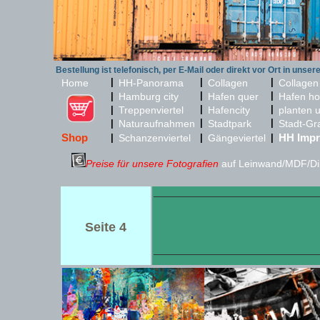
Bestellung ist telefonisch, per E-Mail oder direkt vor Ort in unser
|
|
|
Home
HH-Panorama
Collagen
Collagen
|
|
|
Hamburg city
Hafen quer
Hafen ho
|
|
|
Treppenviertel
Hafencity
planten 
|
|
|
Naturaufnahmen
Stadtpark
Stadt-Gr
Shop
HH Impr
|
Schanzenviertel
|
Gängeviertel
|
Preise für unsere Fotografien
auf Leinwand/MDF/Dib
Seite 4