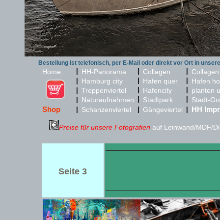
Bestellung ist telefonisch, per E-Mail oder direkt vor Ort in unser
|
|
|
Home
HH-Panorama
Collagen
Collagen
|
|
|
Hamburg city
Hafen quer
Hafen ho
|
|
|
Treppenviertel
Hafencity
planten 
|
|
|
Naturaufnahmen
Stadtpark
Stadt-Gr
Shop
HH Impr
|
Schanzenviertel
|
Gängeviertel
|
Preise für unsere Fotografien
auf Leinwand/MDF/Dib
Seite 3