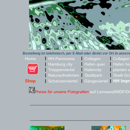
Bestellung ist telefonisch, per E-Mail oder direkt vor Ort in unser
|
|
|
Home
HH-Panorama
Collagen
Collagen
|
|
|
Hamburg city
Hafen quer
Hafen ho
|
|
|
Treppenviertel
Hafencity
planten 
|
|
|
Naturaufnahmen
Stadtpark
Stadt-Gr
Shop
HH Impr
|
Schanzenviertel
|
Gängeviertel
|
Preise für unsere Fotografien
auf Leinwand/MDF/Dib