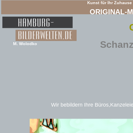
Kunst für Ihr Zuhause
ORIGINAL-
Schanz
M. Wolodko
Wir bebildern Ihre Büros,Kanzeleie